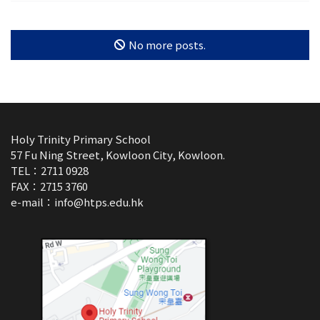
No more posts.
Holy Trinity Primary School
57 Fu Ning Street, Kowloon City, Kowloon.
TEL：2711 0928
FAX：2715 3760
e-mail：
info@htps.edu.hk