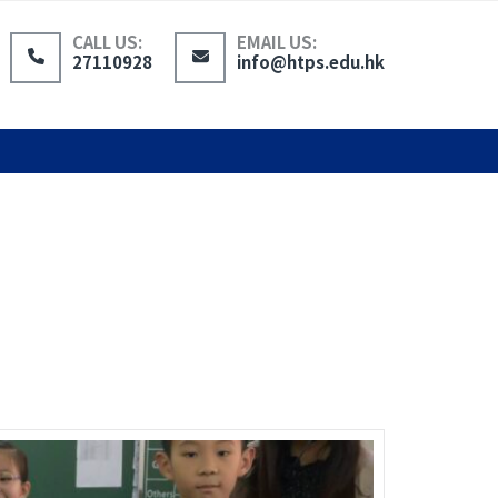
CALL US:
EMAIL US:
27110928
info@htps.edu.hk