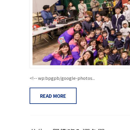
<!-- wp:bpgpb/google-photos...
READ MORE