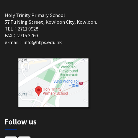
Holy Trinity Primary School
57 Fu Ning Street, Kowloon City, Kowloon.
TEL：2711 0928
FAX：2715 3760
e-mail：
info@htps.edu.hk
Follow us