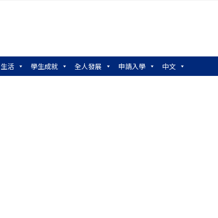
園生活
學生成就
全人發展
申請入學
中文