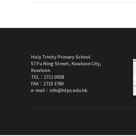
Holy Trinity Primary School
57 Fu Ning Street, Kowloon City,
Kowloon.
TEL：2711 0928
FAX：2715 3760
e-mail：
info@htps.edu.hk