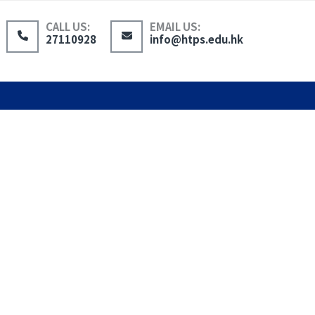
CALL US:
EMAIL US:
27110928
info@htps.edu.hk