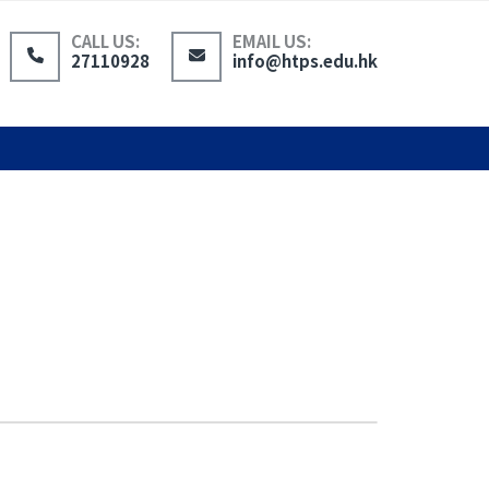
CALL US:
EMAIL US:
27110928
info@htps.edu.hk