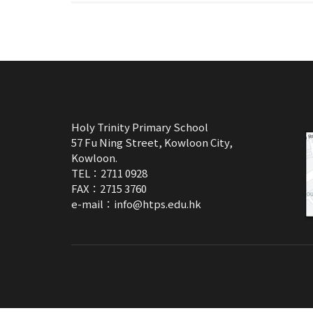
Holy Trinity Primary School
57 Fu Ning Street, Kowloon City,
Kowloon.
TEL：2711 0928
FAX：2715 3760
e-mail：
info@htps.edu.hk