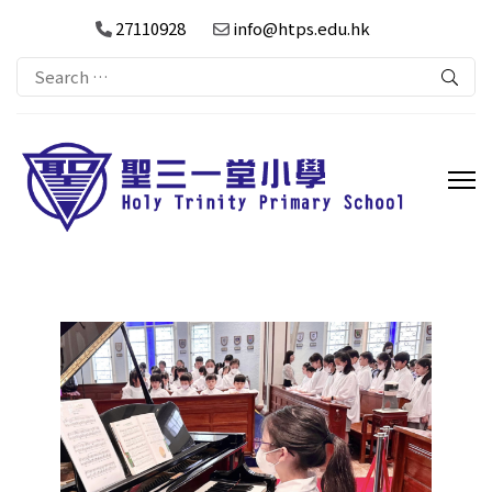
27110928
info@htps.edu.hk
Search
for: