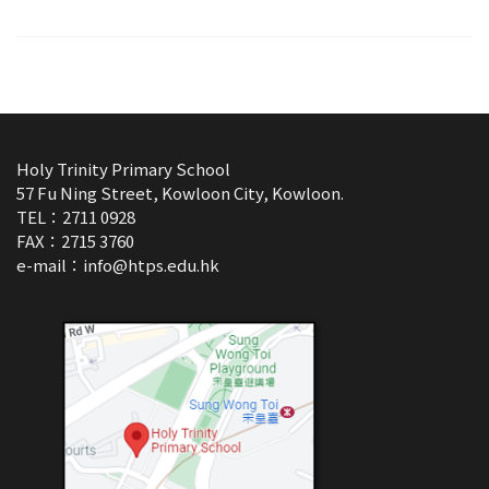
Holy Trinity Primary School
57 Fu Ning Street, Kowloon City, Kowloon.
TEL：2711 0928
FAX：2715 3760
e-mail：
info@htps.edu.hk