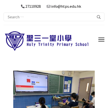
27110928
info@htps.edu.hk
Search
for: