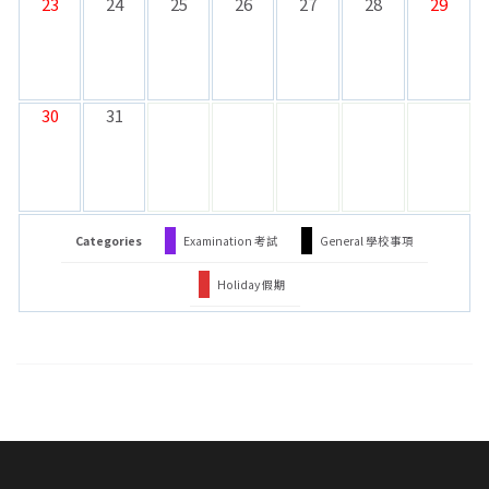
23
24
25
26
27
28
29
30
31
Categories
Examination 考試
General 學校事項
Holiday 假期