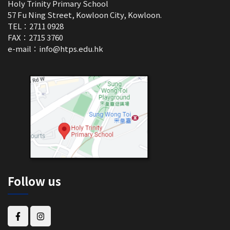
Holy Trinity Primary School
57 Fu Ning Street, Kowloon City, Kowloon.
TEL：2711 0928
FAX：2715 3760
e-mail：
info@htps.edu.hk
Follow us