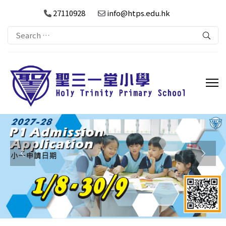
27110928
info@htps.edu.hk
Search
for: