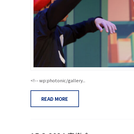
<!-- wp:photonic/gallery...
READ MORE