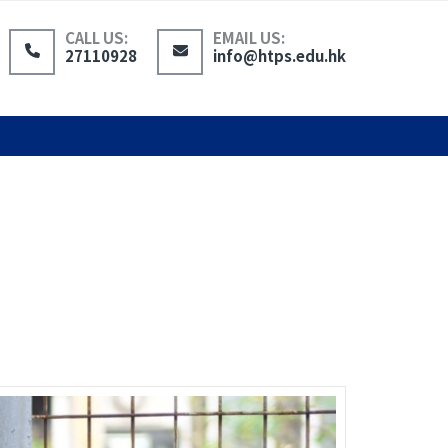
CALL US:
EMAIL US:
27110928
info@htps.edu.hk