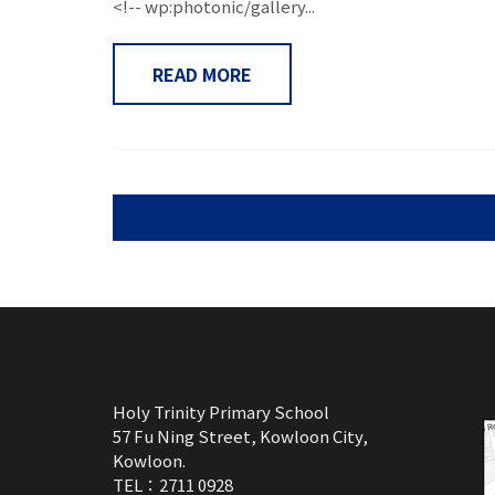
<!-- wp:photonic/gallery...
READ MORE
Holy Trinity Primary School
57 Fu Ning Street, Kowloon City,
Kowloon.
TEL：2711 0928