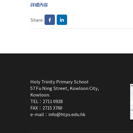
詳細內容
Share:
Holy Trinity Primary School
57 Fu Ning Street, Kowloon City,
Kowloon.
TEL：2711 0928
FAX：2715 3760
e-mail：
info@htps.edu.hk