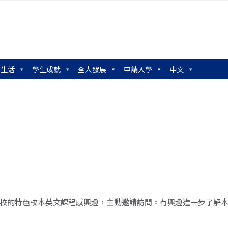
園生活
學生成就
全人發展
申請入學
中文
校的特色校本英文課程感興趣，主動邀請訪問。有興趣進一步了解