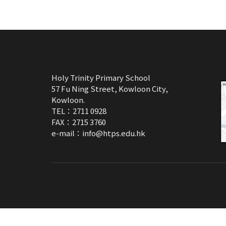
Holy Trinity Primary School
57 Fu Ning Street, Kowloon City,
Kowloon.
TEL：2711 0928
FAX：2715 3760
e-mail：
info@htps.edu.hk