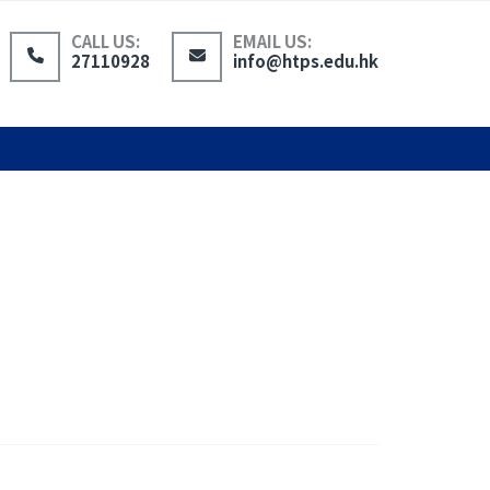
CALL US:
EMAIL US:
27110928
info@htps.edu.hk