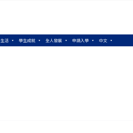
園生活
學生成就
全人發展
申請入學
中文