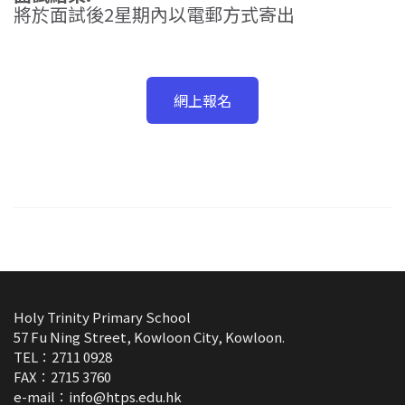
將於面試後2星期內以電郵方式寄出
網上報名
Holy Trinity Primary School
57 Fu Ning Street, Kowloon City, Kowloon.
TEL：2711 0928
FAX：2715 3760
e-mail：
info@htps.edu.hk